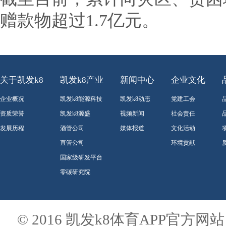
赠款物超过1.7亿元。
关于凯发k8
凯发k8产业
新闻中心
企业文化
企业概况
凯发k8能源科技
凯发k8动态
党建工会
资质荣誉
凯发k8源盛
视频新闻
社会责任
发展历程
酒管公司
媒体报道
文化活动
直管公司
环境贡献
国家级研发平台
零碳研究院
© 2016 凯发k8体育APP官方网站